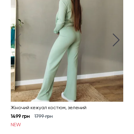
Жіночий кежуал костюм, зелений
Жіно
1499
грн
1799
грн
1499
NEW
NEW