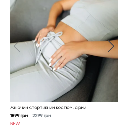
Жіночий спортивний костюм, сірий
Жіно
1899
грн
2299
грн
1899
NEW
NEW